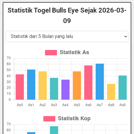
Statistik Togel Bulls Eye Sejak 2026-03-
09