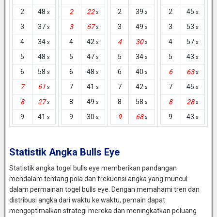
2
48
2
22
2
39
2
45
x
x
x
x
3
37
3
67
3
49
3
53
x
x
x
x
4
34
4
42
4
30
4
57
x
x
x
x
5
48
5
47
5
34
5
43
x
x
x
x
6
58
6
48
6
40
6
63
x
x
x
x
7
61
7
41
7
42
7
45
x
x
x
x
8
27
8
49
8
58
8
28
x
x
x
x
9
41
9
30
9
68
9
43
x
x
x
x
Statistik Angka Bulls Eye
Statistik angka togel bulls eye memberikan pandangan
mendalam tentang pola dan frekuensi angka yang muncul
dalam permainan togel bulls eye. Dengan memahami tren dan
distribusi angka dari waktu ke waktu, pemain dapat
mengoptimalkan strategi mereka dan meningkatkan peluang