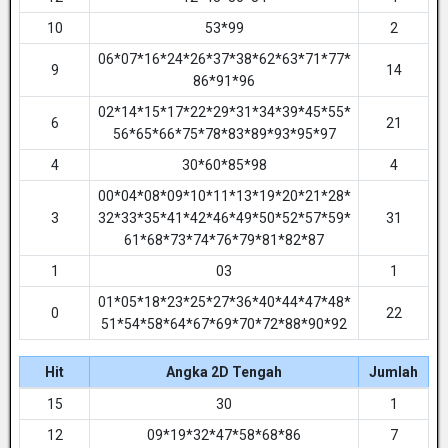
10
53*99
2
06*07*16*24*26*37*38*62*63*71*77*
9
14
86*91*96
02*14*15*17*22*29*31*34*39*45*55*
6
21
56*65*66*75*78*83*89*93*95*97
4
30*60*85*98
4
00*04*08*09*10*11*13*19*20*21*28*
3
32*33*35*41*42*46*49*50*52*57*59*
31
61*68*73*74*76*79*81*82*87
1
03
1
01*05*18*23*25*27*36*40*44*47*48*
0
22
51*54*58*64*67*69*70*72*88*90*92
Hit
Angka 2D Tengah
Jumlah
15
30
1
12
09*19*32*47*58*68*86
7