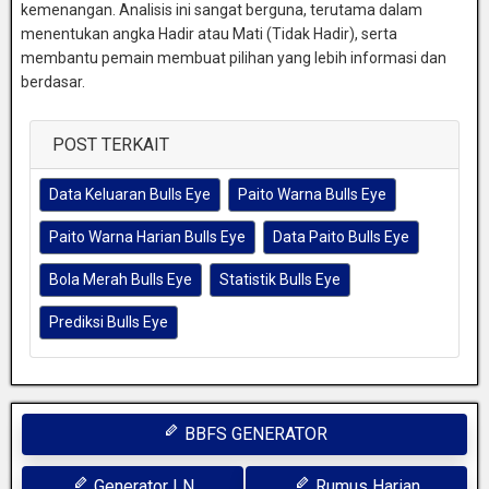
kemenangan. Analisis ini sangat berguna, terutama dalam
menentukan angka Hadir atau Mati (Tidak Hadir), serta
membantu pemain membuat pilihan yang lebih informasi dan
berdasar.
POST TERKAIT
Data Keluaran Bulls Eye
Paito Warna Bulls Eye
Paito Warna Harian Bulls Eye
Data Paito Bulls Eye
Bola Merah Bulls Eye
Statistik Bulls Eye
Prediksi Bulls Eye
BBFS GENERATOR
Generator LN
Rumus Harian