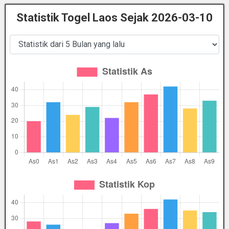
Statistik Togel Laos Sejak 2026-03-10