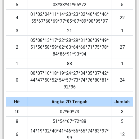
5
03*33*41*65*72
5
01*02*04*11*14*20*23*32*40*45*46*
4
22
55*67*68*69*77*85*87*89*90*95*97
3
21
1
05*08*13*17*22*28*29*31*36*39*49*
2
51*56*58*59*62*63*64*66*71*75*78*
27
84*86*91*93*94
1
88
1
00*07*10*18*19*24*27*34*35*37*42*
0
44*47*50*52*54*57*73*74*76*80*81*
24
92*96
Hit
Angka 2D Tengah
Jumlah
10
07*60*73
3
8
51*54*67*72*88
5
14*19*32*40*41*46*56*65*74*83*97*
6
12
99