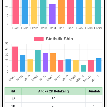
Hit
Angka 2D Belakang
Jumlah
12
50
1
10
20
1