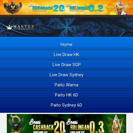
Home
Live Draw HK
Live Draw SGP
Live Draw Sydney
Paito Warna
Paito HK 6D
Paito Sydney 6D