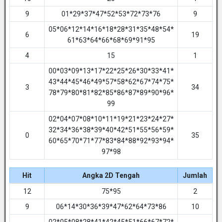
9
01*29*37*47*52*53*72*73*76
9
05*06*12*14*16*18*28*31*35*48*54*
6
19
61*63*64*66*68*69*91*95
4
15
1
00*03*09*13*17*22*25*26*30*33*41*
43*44*45*46*49*57*58*62*67*74*75*
3
34
78*79*80*81*82*85*86*87*89*90*96*
99
02*04*07*08*10*11*19*21*23*24*27*
32*34*36*38*39*40*42*51*55*56*59*
0
35
60*65*70*71*77*83*84*88*92*93*94*
97*98
Hit
Angka 2D Tengah
Jumlah
12
75*95
2
9
06*14*30*36*39*47*62*64*73*86
10
02*05*08*28*41*42*45*51*66*67*72*