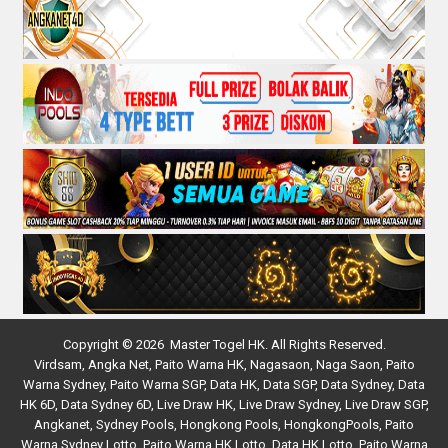
Copyright © 2026 Master Togel HK. All Rights Reserved.
Virdsam
,
Angka Net
,
Paito Warna HK
,
Nagasaon
,
Naga Saon
,
Paito
Warna Sydney
,
Paito Warna SGP
,
Data HK
,
Data SGP
,
Data Sydney
,
Data
HK 6D
,
Data Sydney 6D
,
Live Draw HK
,
Live Draw Sydney
,
Live Draw SGP
,
Angkanet
,
Sydney Pools
,
Hongkong Pools
,
HongkongPools
,
Paito
Warna Sydney Lotto
,
Paito Warna HK Lotto
,
Data HK Lotto
,
Paito Warna