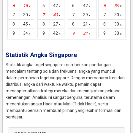
6
18
6
42
6
42
6
39
x
x
x
x
7
30
7
43
7
39
7
30
x
x
x
x
8
45
8
27
8
21
8
30
x
x
x
x
9
34
9
42
9
21
9
30
x
x
x
x
Statistik Angka Singapore
Statistik angka togel singapore memberikan pandangan
mendalam tentang pola dan frekuensi angka yang muncul
dalam permainan togel singapore. Dengan memahami tren dan
distribusi angka dari waktu ke waktu, pemain dapat
mengoptimalkan strategi mereka dan meningkatkan peluang
kemenangan. Analisis ini sangat berguna, terutama dalam
menentukan angka Hadir atau Mati (Tidak Hadir), serta
membantu pemain membuat pilihan yang lebih informasi dan
berdasar.