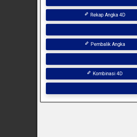
Rekap Angka 4D
Pembalik Angka
Kombinasi 4D