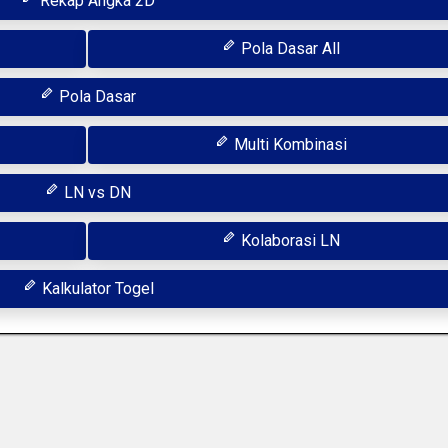
Rekap Angka 2D
Pola Dasar All
Pola Dasar
Multi Kombinasi
LN vs DN
Kolaborasi LN
Kalkulator Togel