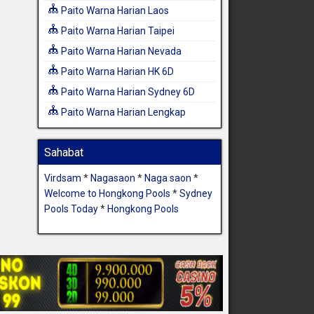
Paito Warna Harian Laos
Paito Warna Harian Taipei
Paito Warna Harian Nevada
Paito Warna Harian HK 6D
Paito Warna Harian Sydney 6D
Paito Warna Harian Lengkap
Sahabat
Virdsam
*
Nagasaon
*
Naga saon
*
Welcome to Hongkong Pools
*
Sydney
Pools Today
*
Hongkong Pools