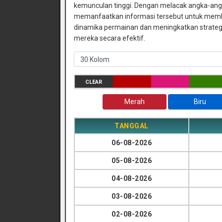
kemunculan tinggi. Dengan melacak angka-angka 
memanfaatkan informasi tersebut untuk membua
dinamika permainan dan meningkatkan strateg
mereka secara efektif.
CLEAR
Merah
Biru
TANGGAL
06-08-2026
05-08-2026
04-08-2026
03-08-2026
02-08-2026