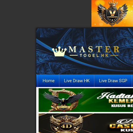
Home
Live Draw HK
Live Draw SGP