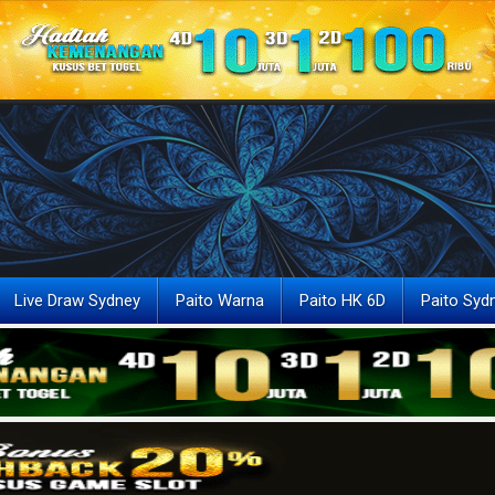
Live Draw Sydney
Paito Warna
Paito HK 6D
Paito Syd