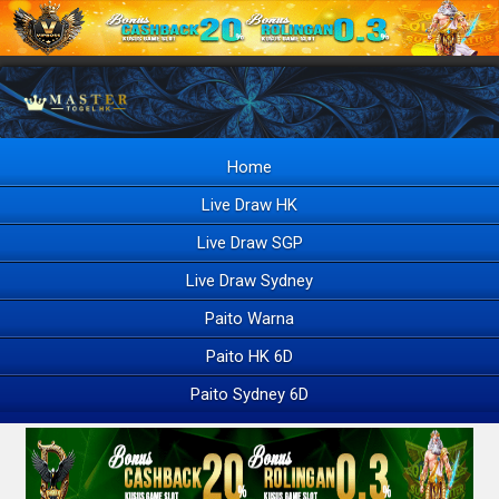
Home
Live Draw HK
Live Draw SGP
Live Draw Sydney
Paito Warna
Paito HK 6D
Paito Sydney 6D