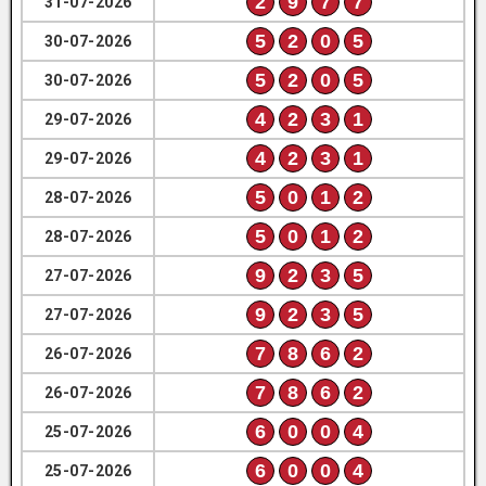
2
9
7
7
31-07-2026
5
2
0
5
30-07-2026
5
2
0
5
30-07-2026
4
2
3
1
29-07-2026
4
2
3
1
29-07-2026
5
0
1
2
28-07-2026
5
0
1
2
28-07-2026
9
2
3
5
27-07-2026
9
2
3
5
27-07-2026
7
8
6
2
26-07-2026
7
8
6
2
26-07-2026
6
0
0
4
25-07-2026
6
0
0
4
25-07-2026