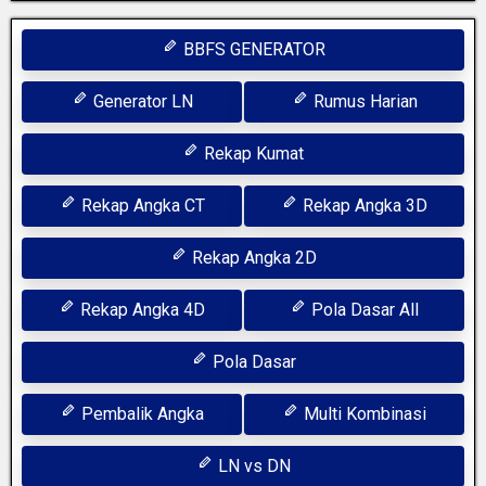
BBFS GENERATOR
Generator LN
Rumus Harian
Rekap Kumat
Rekap Angka CT
Rekap Angka 3D
Rekap Angka 2D
Rekap Angka 4D
Pola Dasar All
Pola Dasar
Pembalik Angka
Multi Kombinasi
LN vs DN