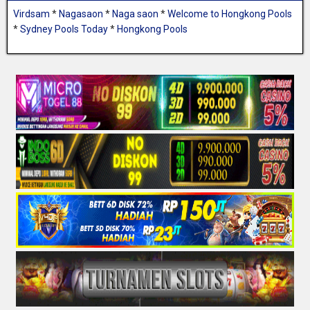
Virdsam
*
Nagasaon
*
Naga saon
*
Welcome to Hongkong Pools
*
Sydney Pools Today
*
Hongkong Pools