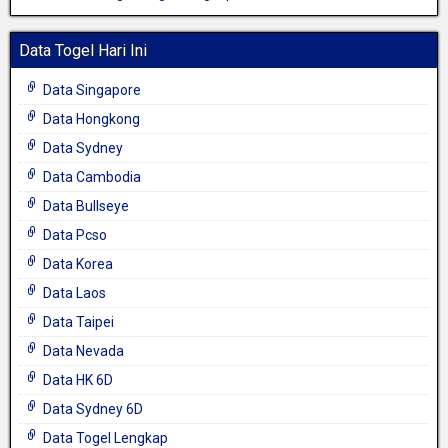
Data Togel Hari Ini
Data Singapore
Data Hongkong
Data Sydney
Data Cambodia
Data Bullseye
Data Pcso
Data Korea
Data Laos
Data Taipei
Data Nevada
Data HK 6D
Data Sydney 6D
Data Togel Lengkap