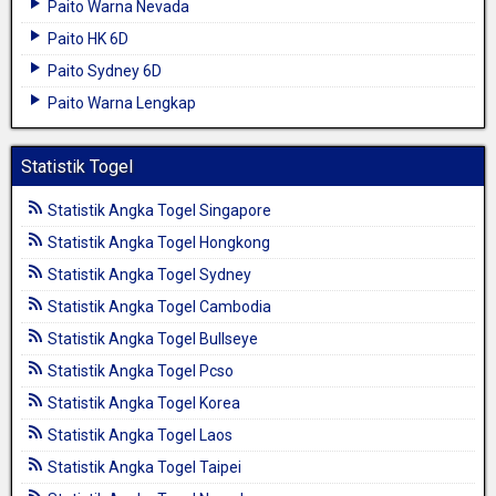
Paito Warna Nevada
Paito HK 6D
Paito Sydney 6D
Paito Warna Lengkap
Statistik Togel
Statistik Angka Togel Singapore
Statistik Angka Togel Hongkong
Statistik Angka Togel Sydney
Statistik Angka Togel Cambodia
Statistik Angka Togel Bullseye
Statistik Angka Togel Pcso
Statistik Angka Togel Korea
Statistik Angka Togel Laos
Statistik Angka Togel Taipei