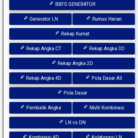
BBFS GENERATOR
Generator LN
Rumus Harian
Rekap Kumat
Rekap Angka CT
Rekap Angka 3D
Rekap Angka 2D
Rekap Angka 4D
Pola Dasar All
Pola Dasar
Pembalik Angka
Multi Kombinasi
LN vs DN
Kombinasi 4D
Kolaborasi LN