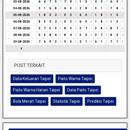
03-08-2026
6
4
7
9
7
7
8
6
1
3
4
4
3
7
6
3
9
04-08-2026
3
1
6
8
5
6
0
6
2
8
1
9
1
1
7
8
6
05-08-2026
1
8
3
2
5
0
3
3
6
0
6
1
8
9
1
0
1
06-08-2026
8
5
3
2
5
0
3
3
6
0
6
1
8
9
1
0
1
07-08-2026
0
7
5
9
5
8
3
2
3
7
1
3
8
2
8
7
6
08-08-2026
0
5
8
6
5
8
4
3
3
3
6
3
7
1
8
3
2
09-08-2026
7
6
9
3
3
9
0
9
2
1
3
6
1
7
7
1
8
x
POST TERKAIT
Data Keluaran Taipei
Paito Warna Taipei
Paito Warna Harian Taipei
Data Paito Taipei
Bola Merah Taipei
Statistik Taipei
Prediksi Taipei