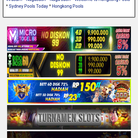
*
Sydney Pools Today
*
Hongkong Pools