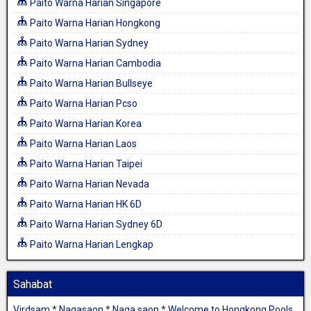
Paito Warna Harian Singapore
Paito Warna Harian Hongkong
Paito Warna Harian Sydney
Paito Warna Harian Cambodia
Paito Warna Harian Bullseye
Paito Warna Harian Pcso
Paito Warna Harian Korea
Paito Warna Harian Laos
Paito Warna Harian Taipei
Paito Warna Harian Nevada
Paito Warna Harian HK 6D
Paito Warna Harian Sydney 6D
Paito Warna Harian Lengkap
Sahabat
Virdsam
*
Nagasaon
*
Naga saon
*
Welcome to Hongkong Pools