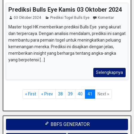
Prediksi Bulls Eye Kamis 03 Oktober 2024
03 Oktober 2024
Prediksi Togel Bulls Eye
Komentar
Master togel HK memberikan prediksi Bulls Eye yang akurat
dan terpercaya. Dengan analisis mendalam, prediksi ini sangat
membantu para pemain togel untuk meningkatkan peluang
kemenangan mereka. Prediksi ini disajikan dengan jelas,
memberikan insight yang berharga tentang angka-angka
yang berpotensi [...]
Selengkapnya
« First
« Prev
38
39
40
41
Next »
BBFS GENERATOR