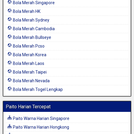
Bola Merah Singapore
Bola Merah HK
Bola Merah Sydney
Bola Merah Cambodia
Bola Merah Bullseye
Bola Merah Pcso
Bola Merah Korea
Bola Merah Laos
Bola Merah Taipei
Bola Merah Nevada
Bola Merah Togel Lengkap
Paito Harian Tercepat
Paito Warna Harian Singapore
Paito Warna Harian Hongkong