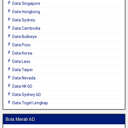
Data Singapore
Data Hongkong
Data Sydney
Data Cambodia
Data Bullseye
Data Pcso
Data Korea
Data Laos
Data Taipei
Data Nevada
Data HK 6D
Data Sydney 6D
Data Togel Lengkap
Bola Merah 6D