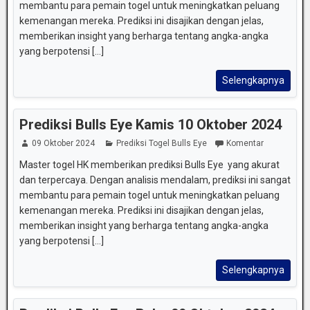
membantu para pemain togel untuk meningkatkan peluang
kemenangan mereka. Prediksi ini disajikan dengan jelas,
memberikan insight yang berharga tentang angka-angka
yang berpotensi [...]
Selengkapnya
Prediksi Bulls Eye Kamis 10 Oktober 2024
09 Oktober 2024
Prediksi Togel Bulls Eye
Komentar
Master togel HK memberikan prediksi Bulls Eye yang akurat
dan terpercaya. Dengan analisis mendalam, prediksi ini sangat
membantu para pemain togel untuk meningkatkan peluang
kemenangan mereka. Prediksi ini disajikan dengan jelas,
memberikan insight yang berharga tentang angka-angka
yang berpotensi [...]
Selengkapnya